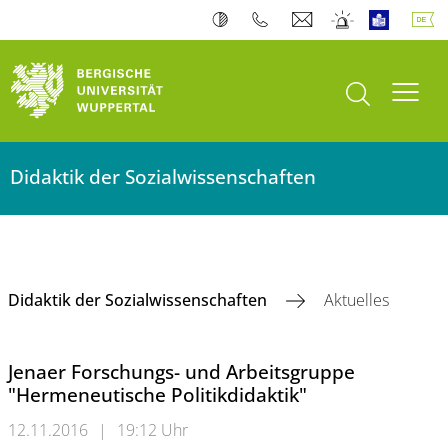
Suche öffnen
Navi
Didaktik der Sozialwissenschaften
Didaktik der Sozialwissenschaften
Aktuelles
Jenaer Forschungs- und Arbeitsgruppe
"Hermeneutische Politikdidaktik"
12.11.2016
|
19:12 Uhr